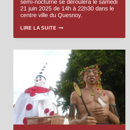
semi-nocturne se déroulera le samedi
21 juin 2025 de 14h à 22h30 dans le
centre ville du Quesnoy.
LE
LIRE LA SUITE
21
JUIN
2025
BROCANTE
SEMI
NOCTURNE